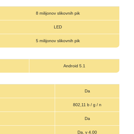
8 milijonov slikovnih pik
LED
5 milijonov slikovnih pik
Android 5.1
Da
802,11 b / g / n
Da
Da, v 4.00