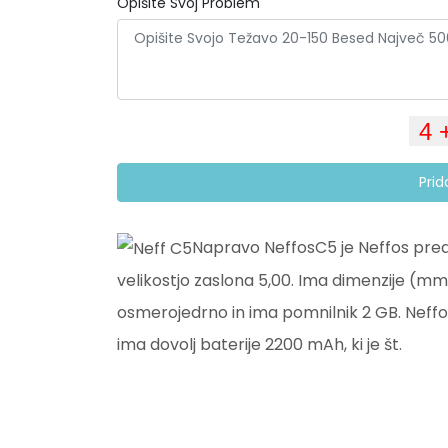
Opišite Svoj Problem
Pri
Napravo NeffosC5 je Neffos preds
velikostjo zaslona 5,00. Ima dimenzije (mm
osmerojedrno in ima pomnilnik 2 GB. Neffos
ima dovolj baterije 2200 mAh, ki je št.