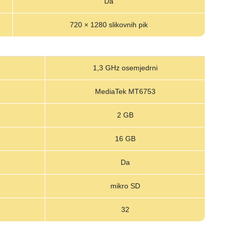
Da
720 × 1280 slikovnih pik
1,3 GHz osemjedrni
MediaTek MT6753
2 GB
16 GB
Da
mikro SD
32