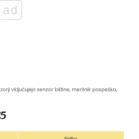
ad
orji vključujejo senzor bližine, merilnik pospeška,
C5
Neffos