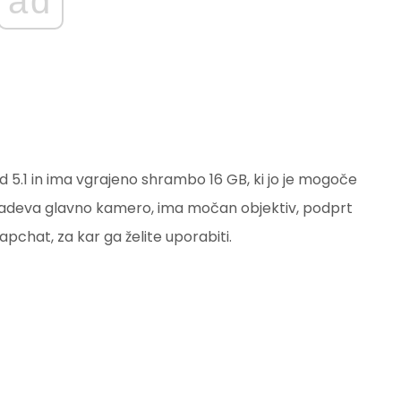
ad
 5.1 in ima vgrajeno shrambo 16 GB, ki jo je mogoče
r zadeva glavno kamero, ima močan objektiv, podprt
chat, za kar ga želite uporabiti.