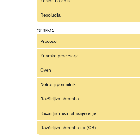
Zaslon na dotik
Resolucija
OPREMA
Procesor
Znamka procesorja
Oven
Notranji pomnilnik
Razširljiva shramba
Razširljiv način shranjevanja
Razširljiva shramba do (GB)