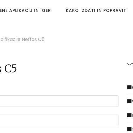
NE APLIKACIJ IN IGER
KAKO IZDATI IN POPRAVITI
cifikacije Neffos C5
s C5