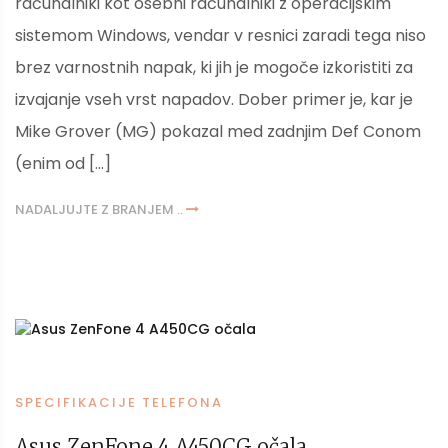
računalniki kot osebni računalniki z operacijskim
sistemom Windows, vendar v resnici zaradi tega niso
brez varnostnih napak, ki jih je mogoče izkoristiti za
izvajanje vseh vrst napadov. Dober primer je, kar je
Mike Grover (MG) pokazal med zadnjim Def Conom
(enim od […]
NADALJUJTE Z BRANJEM ..
SPECIFIKACIJE TELEFONA
Asus ZenFone 4 A450CG očala