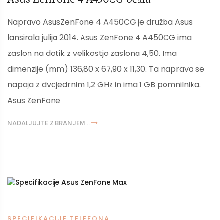
Napravo AsusZenFone 4 A450CG je družba Asus
lansirala julija 2014. Asus ZenFone 4 A450CG ima
zaslon na dotik z velikostjo zaslona 4,50. Ima
dimenzije (mm) 136,80 x 67,90 x 11,30. Ta naprava se
napaja z dvojedrnim 1,2 GHz in ima 1 GB pomnilnika.
Asus ZenFone
NADALJUJTE Z BRANJEM ..
SPECIFIKACIJE TELEFONA