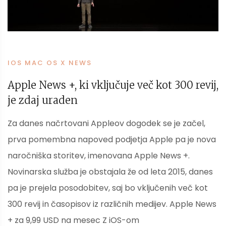
IOS MAC OS X NEWS
Apple News +, ki vključuje več kot 300 revij,
je zdaj uraden
Za danes načrtovani Appleov dogodek se je začel,
prva pomembna napoved podjetja Apple pa je nova
naročniška storitev, imenovana Apple News +.
Novinarska služba je obstajala že od leta 2015, danes
pa je prejela posodobitev, saj bo vključenih več kot
300 revij in časopisov iz različnih medijev. Apple News
+ za 9,99 USD na mesec Z iOS-om