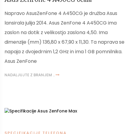
Napravo AsusZenFone 4 A450CG je družba Asus
lansirala julija 2014. Asus ZenFone 4 A450CG ima
zaslon na dotik z velikostjo zaslona 4,50. Ima
dimenzije (mm) 136,80 x 67,90 x 11,30. Ta naprava se
napaja z dvojedrnim 1,2 GHz in ima 1 GB pomnilnika.
Asus ZenFone
NADALJUJTE Z BRANJEM ..
SPECIFIKACIJE TELEFONA