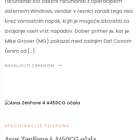
računalniki kot osebni računalniki z operacijskim
sistemom Windows, vendar v resnici zaradi tega niso
brez varnostnih napak, ki jih je mogoče izkoristiti za
izvajanje vseh vrst napadov. Dober primer je, kar je
Mike Grover (MG) pokazal med zadnjim Def Conom
(enim od […]
NADALJUJTE Z BRANJEM ..
SPECIFIKACIJE TELEFONA
Asus ZenFone 4 A450CG očala