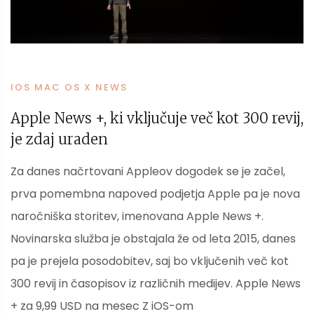
IOS MAC OS X NEWS
Apple News +, ki vključuje več kot 300 revij,
je zdaj uraden
Za danes načrtovani Appleov dogodek se je začel,
prva pomembna napoved podjetja Apple pa je nova
naročniška storitev, imenovana Apple News +.
Novinarska služba je obstajala že od leta 2015, danes
pa je prejela posodobitev, saj bo vključenih več kot
300 revij in časopisov iz različnih medijev. Apple News
+ za 9,99 USD na mesec Z iOS-om